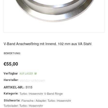
V-Band Anschweißring mit Innend. 102 mm aus VA Stahl
BEWERTUNG:
€55,00
Normaler
Preis
Verfügbar
AUF LAGER
vendor-unknown
Hersteller:
ARTIKEL-NR.:
5115
Turbo / Hosenrohr
,
V-Band Ringe
Kategorie:
Flansche / Adapter: Turbo / Hosenrohr
,
Stichworte:
Turbolader: Turbo / Hosenrohr