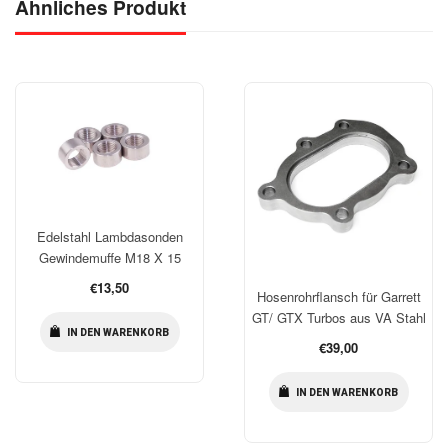
Ähnliches Produkt
Edelstahl Lambdasonden
Gewindemuffe M18 X 15
Normaler
€13,50
Hosenrohrflansch für Garrett
Preis
GT/ GTX Turbos aus VA Stahl
IN DEN WARENKORB
Normaler
€39,00
Preis
IN DEN WARENKORB