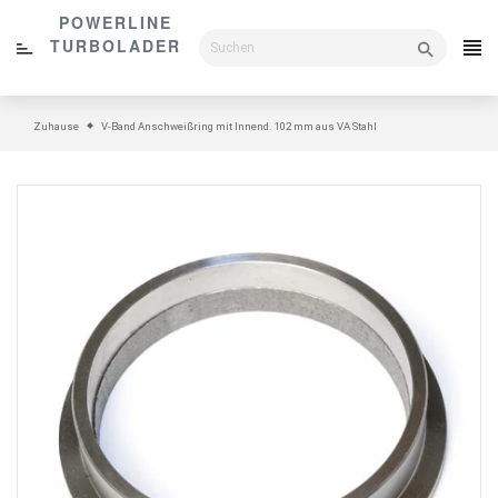
Direkt
POWERLINE
zum
TURBOLADER
Inhalt
Zuhause
V-Band Anschweißring mit Innend. 102 mm aus VA Stahl