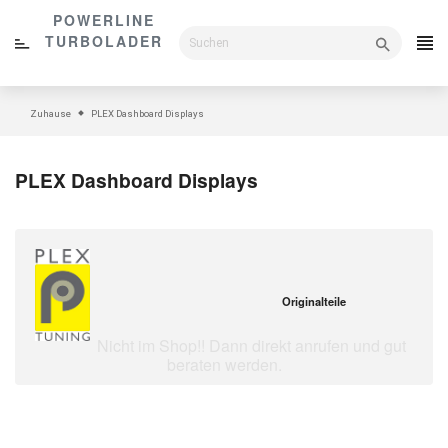
Direkt
POWERLINE
zum
TURBOLADER
Inhalt
Zuhause
PLEX Dashboard Displays
PLEX Dashboard Displays
Originalteile
Nicht im Shop!! Dann direkt anrufen und gut
beraten werden.