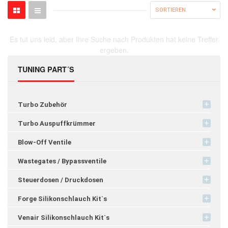
SORTIEREN
Es tut uns leid, aber Ihre Suche nach Produkten hat keine Treffer
ergeben.
TUNING PART´S
Turbo Zubehör
Turbo Auspuffkrümmer
Blow-Off Ventile
Wastegates / Bypassventile
Steuerdosen / Druckdosen
Forge Silikonschlauch Kit`s
Venair Silikonschlauch Kit`s