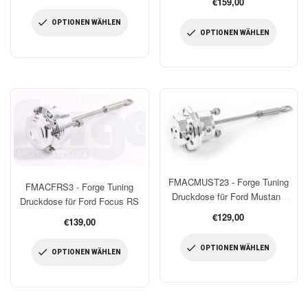
Normaler
€159,00
Preis
Preis
OPTIONEN WÄHLEN
OPTIONEN WÄHLEN
FMACMUST23 - Forge Tuning
FMACFRS3 - Forge Tuning
Druckdose für Ford Mustang
Druckdose für Ford Focus RS
2.3L EcoBoost
Normaler
€129,00
Normaler
€139,00
Preis
Preis
OPTIONEN WÄHLEN
OPTIONEN WÄHLEN