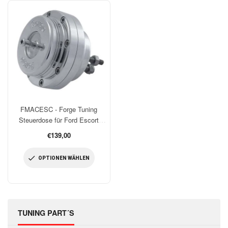
FMACESC - Forge Tuning
Steuerdose für Ford Escort
Cosworth
Normaler
€139,00
Preis
OPTIONEN WÄHLEN
TUNING PART´S