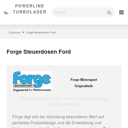
Direkt
POWERLINE
zum
TURBOLADER
Inhalt
Zuhause
Forge Steuerdosen Ford
Forge Steuerdosen Ford
Forge Motorsport
Originalteile
Nicht im Shop!! Dann direkt anrufen und gut
beraten werden.
Forge legt seit der Gründung besonderen Wert auf
perfektes Produktdesign und die Entwicklung und