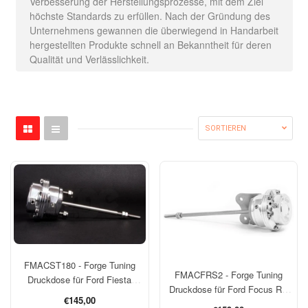
Verbesserung der Herstellungsprozesse, mit dem Ziel
höchste Standards zu erfüllen. Nach der Gründung des
Unternehmens gewannen die überwiegend in Handarbeit
hergestellten Produkte schnell an Bekanntheit für deren
Qualität und Verlässlichkeit.
SORTIEREN
FMACST180 - Forge Tuning
FMACFRS2 - Forge Tuning
Druckdose für Ford Fiesta
Druckdose für Ford Focus RS
ST180 / ST200
Normaler
€145,00
MK2