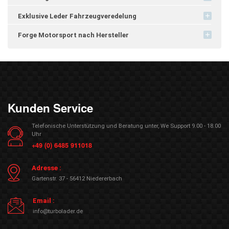
Exklusive Leder Fahrzeugveredelung
Forge Motorsport nach Hersteller
Kunden Service
Telefonische Unterstützung und Beratung unter, We Support 9.00 - 18.00
Uhr
+49 (0) 6485 911018
Adresse :
Gartenstr. 37 - 56412 Niedererbach
Email :
info@turbolader.de