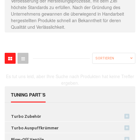
Verbesserung der Herstellungsprozesse, mit dem Ziel
höchste Standards zu erfüllen. Nach der Gründung des
Unternehmens gewannen die überwiegend in Handarbeit
hergestellten Produkte schnell an Bekanntheit für deren
Qualität und Verlässlichkeit.
SORTIEREN
Es tut uns leid, aber Ihre Suche nach Produkten hat keine Treffer
ergeben.
TUNING PART´S
Turbo Zubehör
Turbo Auspuffkrümmer
Blow-Off Ventile