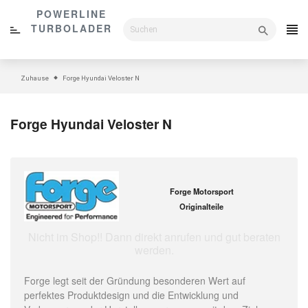
Direkt
POWERLINE
zum
TURBOLADER
Inhalt
Zuhause
Forge Hyundai Veloster N
Forge Hyundai Veloster N
Forge Motorsport
Originalteile
Nicht im Shop!! Dann direkt anrufen und gut beraten
werden.
Forge legt seit der Gründung besonderen Wert auf
perfektes Produktdesign und die Entwicklung und