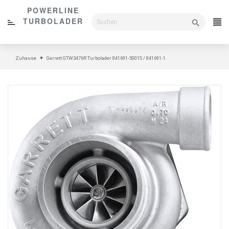
Direkt
POWERLINE
zum
TURBOLADER
Inhalt
Zuhause
Garrett GTW3476R Turbolader 841691-5001S / 841691-1