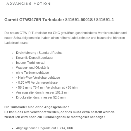
Garrett GTW3476R Turbolader 841691-5001S / 841691-1
Die neuen GTW-R Turbolader mit CNC gefräßtes geschmiedetes
Verdichterräden und
neuer Schaufelgeometrie,
haben einen höhern Luftdurchsatz und halten
eine höheren
Ladedruck stand.
Drehrichtung:
Standard Rechts
Keramik-Doppelkugellager
Inconel Turbinenrad
Wasser- und Ölgekühlt
ohne Turbinengehäuse
-
High-Flow Verdichtergehäuse
- 0.70 A/R Verdichtergehäuse
- 58,3 mm / 76,4 mm Verdichterrad / 58 trim
Ansaugseitendurchmesser 101,2 mm
Druckseitendurchmesser 52,6 mm
Die Turbolader sind ohne Abgasgehäuse !
Es kann das alte verwendet werden, oder
es muss extra bestellt werden.
zusätzlich wird noch ein Turbinengehäuse
Montageset benötigt !
Abgasgehäuse Upgrade auf T3/T4, KKK