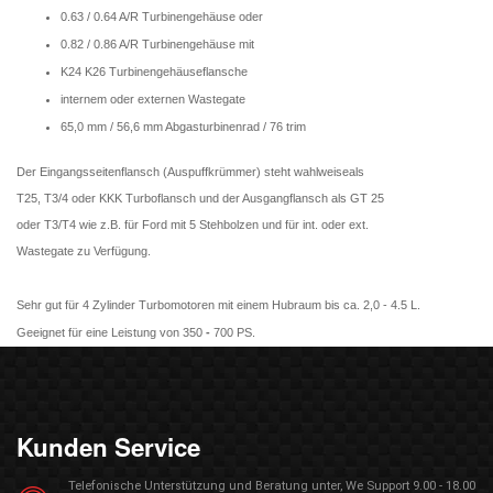
0.63 / 0.64 A/R Turbinengehäuse oder
0.82 / 0.86 A/R Turbinengehäuse mit
K24 K26 Turbinengehäuseflansche
internem oder externen Wastegate
65,0 mm / 56,6 mm Abgasturbinenrad / 76 trim
Der Eingangsseitenflansch
(Auspuffkrümmer) steht wahlweise
als
T25, T3/4 oder KKK Turboflansch
und der Ausgangflansch als GT 25
oder T3/T4 wie z.B. für Ford mit
5 Stehbolzen und für int. oder ext.
Wastegate zu Verfügung.
Sehr gut für 4 Zylinder Turbomotoren mit einem Hubraum bis ca. 2,0 - 4.5 L.
Geeignet für eine Leistung von 350
-
700 PS.
Kunden Service
Telefonische Unterstützung und Beratung unter, We Support 9.00 - 18.00