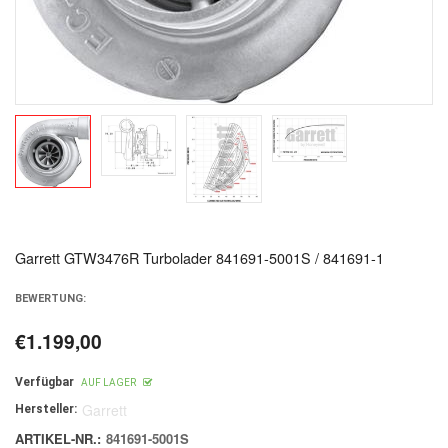
Garrett GTW3476R Turbolader 841691-5001S / 841691-1
BEWERTUNG:
€1.199,00
Normaler
Preis
Verfügbar
AUF LAGER
Garrett
Hersteller:
ARTIKEL-NR.:
841691-5001S