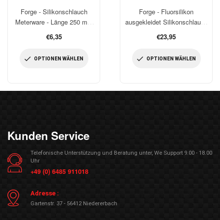
Forge - Silikonschlauch
Forge - Fluorsilikon
Meterware - Länge 250 mm
ausgekleidet Silikonschlauch
pro bestelltes Stück
Meterware - Länge 500 mm
€6,35
€23,95
pro bestelltes Stück
OPTIONEN WÄHLEN
OPTIONEN WÄHLEN
Kunden Service
Telefonische Unterstützung und Beratung unter, We Support 9.00 - 18.00
Uhr
+49 (0) 6485 911018
Adresse :
Gartenstr. 37 - 56412 Niedererbach