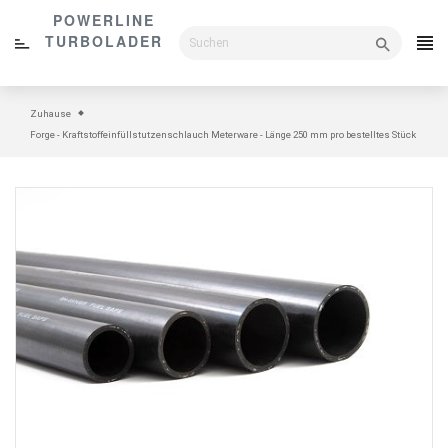
Direkt
POWERLINE
zum
TURBOLADER
Inhalt
Zuhause
Forge - Kraftstoffeinfüllstutzenschlauch Meterware - Länge 250 mm pro bestelltes Stück