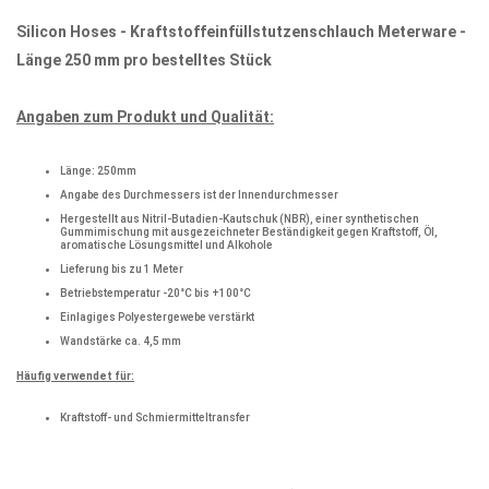
Silicon Hoses - Kraftstoffeinfüllstutzenschlauch Meterware -
Länge 250 mm pro bestelltes Stück
Angaben zum Produkt und Qualität:
Länge: 250mm
Angabe des Durchmessers ist der Innendurchmesser
Hergestellt aus Nitril-Butadien-Kautschuk (NBR), einer synthetischen
Gummimischung mit ausgezeichneter Beständigkeit gegen Kraftstoff, Öl,
aromatische Lösungsmittel und Alkohole
Lieferung bis zu 1 Meter
Betriebstemperatur -20°C bis +100°C
Einlagiges Polyestergewebe verstärkt
Wandstärke ca. 4,5 mm
Häufig verwendet für:
Kraftstoff- und Schmiermitteltransfer