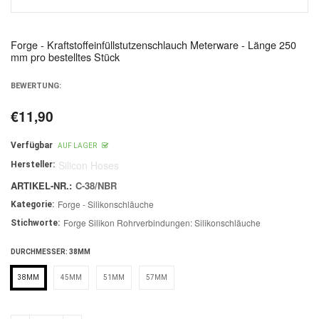
Forge - Kraftstoffeinfüllstutzenschlauch Meterware - Länge 250
mm pro bestelltes Stück
BEWERTUNG:
€11,90
Normaler
Preis
Verfügbar
AUF LAGER
Silicon Hoses
Hersteller:
ARTIKEL-NR.:
C-38/NBR
Forge - Silikonschläuche
Kategorie:
Forge Silikon Rohrverbindungen: Silikonschläuche
Stichworte:
DURCHMESSER:
38MM
38MM
45MM
51MM
57MM