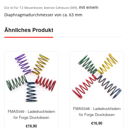
mit einem
Die ist für T2 Steuerdosen, kleines Gehäuse (049),
Diaphragmadurchmesser von ca. 63 mm
.
Ähnliches Produkt
FMAS048 - Ladedruckfedern
FMAS049 - Ladedruckfedern
für Forge Druckdosen
für Forge Druckdosen
Normaler
€16,90
Normaler
€19,90