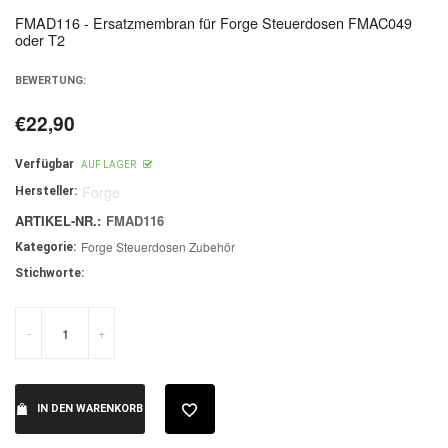
FMAD116 - Ersatzmembran für Forge Steuerdosen FMAC049
oder T2
BEWERTUNG:
€22,90
Normaler
Preis
Verfügbar
AUF LAGER
Forge
Hersteller:
ARTIKEL-NR.:
FMAD116
Forge Steuerdosen Zubehör
Kategorie:
Stichworte:
-
+
IN DEN WARENKORB