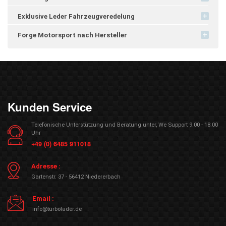
Exklusive Leder Fahrzeugveredelung
Forge Motorsport nach Hersteller
Kunden Service
Telefonische Unterstützung und Beratung unter, We Support 9.00 - 18.00
Uhr
+49 (0) 6485 911018
Adresse :
Gartenstr. 37 - 56412 Niedererbach
Email :
info@turbolader.de