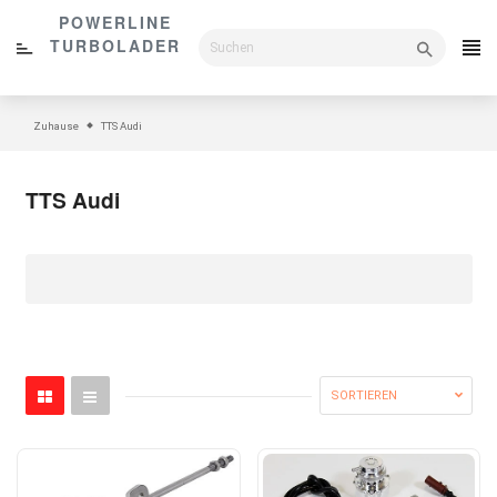
Direkt
POWERLINE
zum
TURBOLADER
Inhalt
Zuhause
TTS Audi
TTS Audi
SORTIEREN