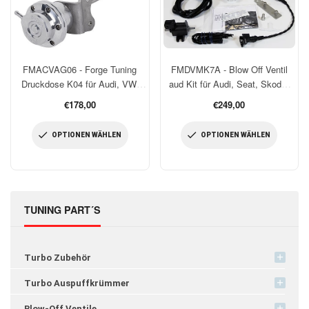
FMDVMK7A - Blow Off Ventil
FMACVAG06 - Forge Tuning
aud Kit für Audi, Seat, Skoda,
Druckdose K04 für Audi, VW,
VW 1,8 und 2.0 TSI / TFSI
Seat, und Skoda 2.0L
Normaler
Normaler
€249,00
€178,00
Preis
Preis
OPTIONEN WÄHLEN
OPTIONEN WÄHLEN
TUNING PART´S
Turbo Zubehör
Turbo Auspuffkrümmer
Blow-Off Ventile