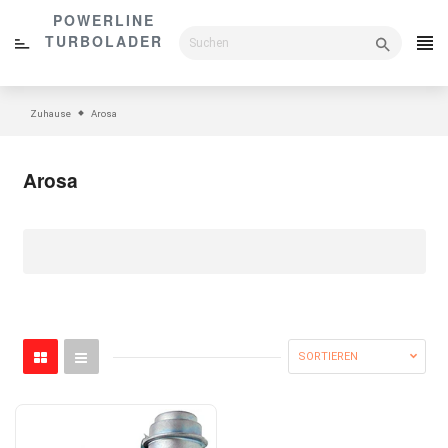
Direkt
POWERLINE
zum
TURBOLADER
Inhalt
Zuhause
Arosa
Arosa
SORTIEREN